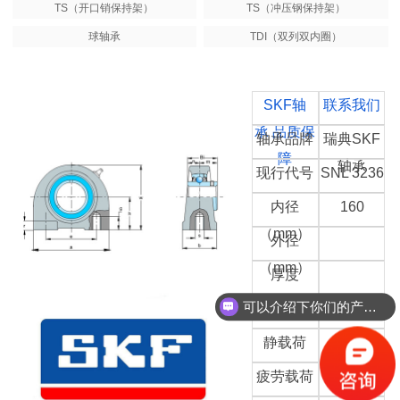
TS（开口销保持架）
TS（冲压钢保持架）
球轴承
TDI（双列双内圈）
SKF轴
联系我们
承 品质保
轴承品牌
瑞典SKF
障
轴承
现行代号
SNL 3236
内径
160
（mm）
外径
（mm）
厚度
（mm）
可以介绍下你们的产品么
动态载荷
静载荷
疲劳载荷