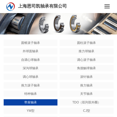
上海恩司凯轴承有限公司
圆锥滚子轴承
圆柱滚子轴承
外球面轴承
推力球轴承
自调心球轴承
调心滚子轴承
深沟球轴承
角接触球轴承
调心球轴承
滚针轴承
推力滚子轴承
推力轴承
特种轴承
关节轴承
带座轴承
TDO（双列双外圈）
YM型
CJ型