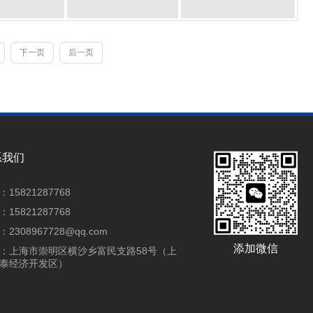
下一页
后一页
系我们
15821287768
15821287768
2308967728@qq.com
添加微信
：上海市崇明区横沙乡富民支路58号（上
泰经济开发区）