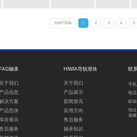
共98730条
1
2
3
4
5
FAG轴承
HIWIA导轨滑块
联
关于我们
关于我们
手机：
产品信息
产品展示
电话：
解决方案
新闻资讯
邮箱：
地址
产品型录
应用方向
海横
库存展示
售后服务
售后服务
轴承知识