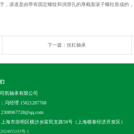
，滚道是由带有固定螺纹和润滑孔的厚截面滚子螺柱形成的，
下一篇：
丝杠轴承
们
司凯轴承有限公司
冯经理 15821287768
308967728@qq.com
：上海市崇明区横沙乡富民支路58号（上海横泰经济开发区）
2024055193号-1