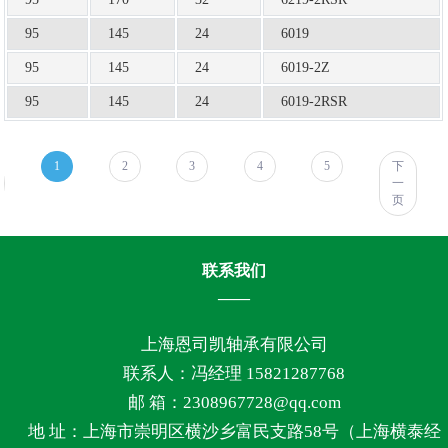
95
145
24
6019
95
145
24
6019-2Z
95
145
24
6019-2RSR
1
2
3
4
5
下
一
页
联系我们
上海恩司凯轴承有限公司
联系人：冯经理 15821287768
邮 箱：2308967728@qq.com
地 址：上海市崇明区横沙乡富民支路58号（上海横泰经