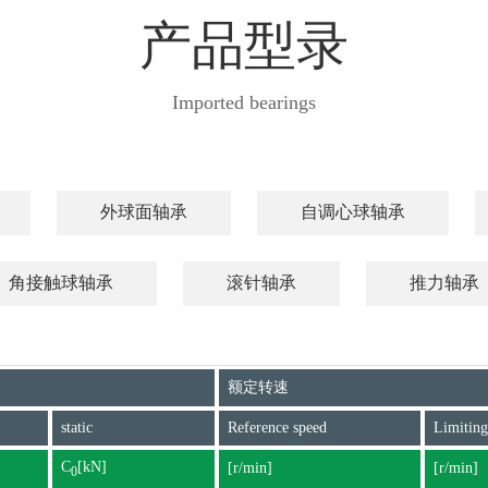
产品型录
Imported bearings
外球面轴承
自调心球轴承
角接触球轴承
滚针轴承
推力轴承
额定转速
static
Reference speed
Limiting
C
[kN]
[r/min]
[r/min]
0