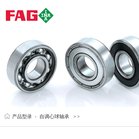
产品型录
自调心球轴承
>
>