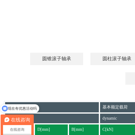
圆锥滚子轴承
圆柱滚子轴承
基本尺寸
基本额定载荷
现在有优惠活动吗
dynamic
在线咨询
d[mm]
D[mm]
B[mm]
C[kN]
在线咨询